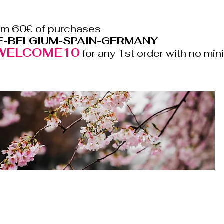
rom 60€ of purchases
E-BELGIUM-SPAIN-GERMANY
WELCOME10
for any 1st order with no m