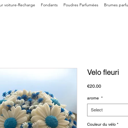
eur voiture-Recharge
Fondants
Poudres Parfumées
Brumes parf
Velo fleuri
Price
€20.00
arome
*
Select
Couleur du vélo
*