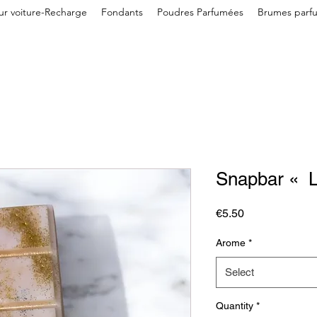
eur voiture-Recharge
Fondants
Poudres Parfumées
Brumes parf
Snapbar « L
Price
€5.50
Arome
*
Select
Quantity
*