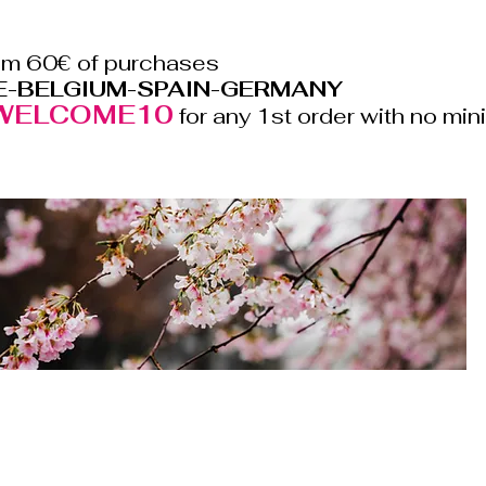
rom 60€ of purchases
E-BELGIUM-SPAIN-GERMANY
WELCOME10
for any 1st order with no m