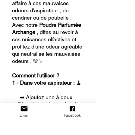
affaire à ces mauvaises
odeurs d'aspirateur , de
cendrier ou de poubelle .
Avec notre
Poudre Parfumée
Archange
, dites au revoir à
ces nuisances olfactives et
profitez d'une odeur agréable
qui neutralise les mauvaises
odeurs . 🌸✨
Comment l'utiliser ?
1 - Dans votre aspirateur :
🧹
➡️ Ajoutez une à deux
cuillère de poudre parfumée
dans le bocal de votre
Email
Facebook
aspirateur ou dans le sac ( si
votre aspirateur en possède
un )