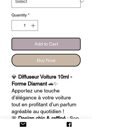
Quantity
*
Add to Cart
Buy Now
💎
Diffuseur Voiture 10ml -
Forme Diamant
🚗✨
Apportez une touche
d’élégance à votre voiture
tout en profitant d’un parfum
agréable au quotidien !
🌸
Design chic & raffiné
: Son
flacon en forme de diamant